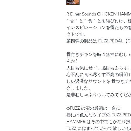
R Diner Sounds CHICKEN HAM
" 音 " と " 食 " とを結び付
インスピレーションを得たものを
クトです。
第四弾の製品は FUZZ PEDAL【C
骨付きチキンを時々無性にむしゃ
んか?
人目も気にせず、脇目もふらず
心不乱に食べ尽くす至高の瞬間 ( 
しい過激なサウンドを 骨つき
クしました。
是非むしゃぶりついてみてくだ
◇FUZZ の沼の最初の一台に
巷には色んなタイプの FUZZ PED
HAMMER はその中でもかな
FUZZ にはまっていって欲しいも