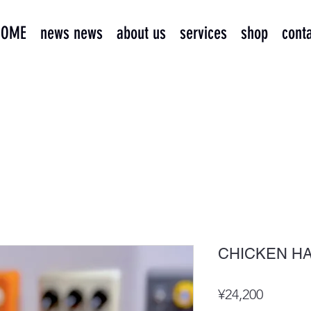
HOME
news news
about us
services
shop
cont
CHICKEN H
Price
¥24,200