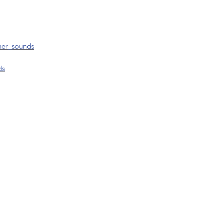
ner_sounds
ds