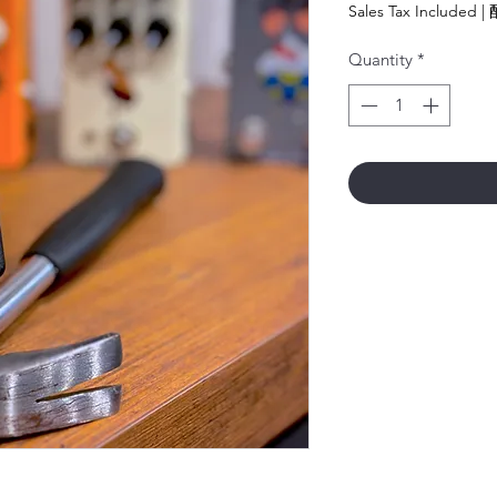
Sales Tax Included
|
Quantity
*