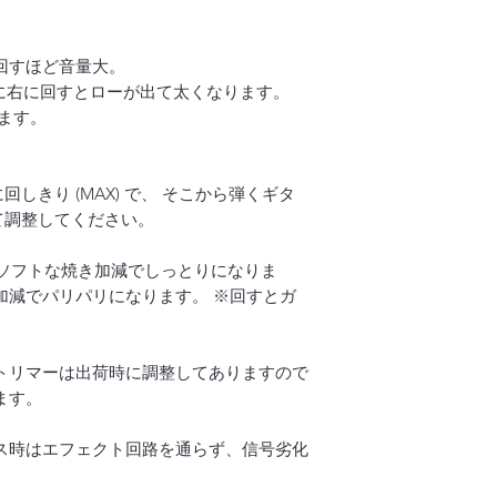
回すほど音量大。
ーに右に回すとローが出て太くなります。
ります。
きり (MAX) で、 そこから弾くギタ
て調整してください。
回すとソフトな焼き加減でしっとりになりま
減でパリパリになります。 ※回すとガ
トリマーは出荷時に調整してありますので
ます。
パス時はエフェクト回路を通らず、信号劣化