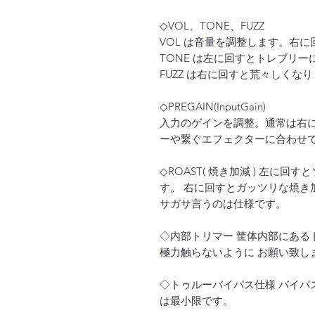
◇VOL、TONE、FUZZ
VOL は音量を調整します。右に
TONE は左に回すとトレブリ
FUZZ は右に回すと荒々しくな
◇PREGAIN(InputGain)
入力のゲインを調整。通常は右に回し
ーや繋ぐエフェクターに合わせ
◇ROAST( 焼き加減 ) 左に
す。 右に回すとガッツリな焼き加
サガサ言うのは仕様です。
◇内部トリマー 筐体内部にある
極力触らないように お願い致し
◇トゥルーバイパス仕様 バイ
は最小限です。