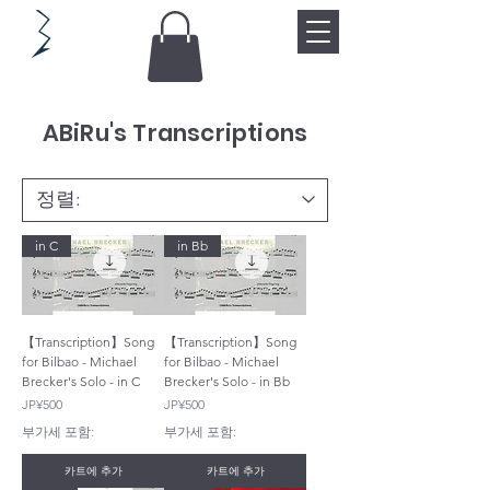
ABiRu's Transcriptions
in C
in Bb
【Transcription】Song
【Transcription】Song
for Bilbao - Michael
for Bilbao - Michael
Brecker's Solo - in C
Brecker's Solo - in Bb
가격
가격
JP¥500
JP¥500
부가세 포함:
부가세 포함:
카트에 추가
카트에 추가