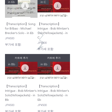
in Eb
in C
【Transcription】Song
【Transcription】
for Bilbao - Michael
Intrigue - Bob Mintzer's
Brecker's Solo - in Eb
Solo(Yellowjackets) - in
C
가격
JP¥500
가격
JP¥500
부가세 포함:
부가세 포함:
카트에 추가
카트에 추가
in Bb
in Eb
【Transcription】
【Transcription】
Intrigue - Bob Mintzer's
Intrigue - Bob Mintzer's
Solo(Yellowjackets) - in
Solo(Yellowjackets) - in
Bb
Eb
가격
가격
JP¥500
JP¥500
부가세 포함:
부가세 포함: