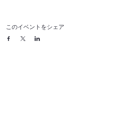
このイベントをシェア
contact
office
〒464-0847
愛知県名古屋市千種区春岡通5-18-1 パーク小倉1F南室
052-886-5785