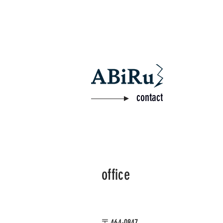
contact
office
〒464-0847