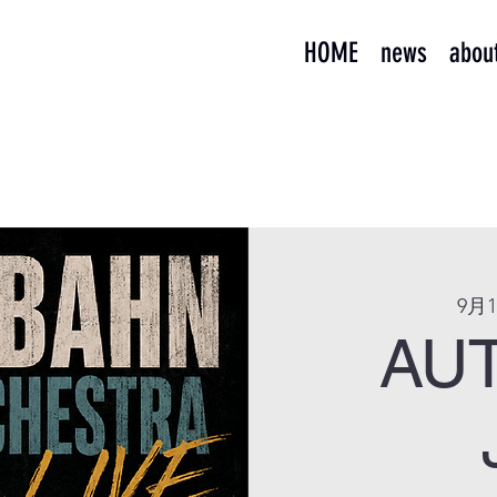
HOME
news
abou
9月1
AU