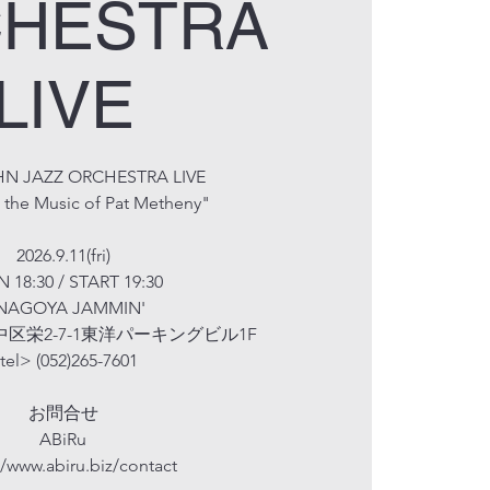
HESTRA
LIVE
N JAZZ ORCHESTRA LIVE
 the Music of Pat Metheny"
2026.9.11(fri)
 18:30 / START 19:30
NAGOYA JAMMIN'
区栄2-7-1東洋パーキングビル1F
tel> (052)265-7601
お問合せ
ABiRu
//www.abiru.biz/contact