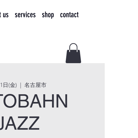
t us
services
shop
contact
1日(金)
  |  
名古屋市
TOBAHN
JAZZ