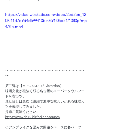
https://video.wixstatic.com/video/2ed2b6_12
0f041d7d9d4d599410ba0391f05b84/1080p/mp
4/file.mp4
〜〜〜〜〜〜〜〜〜〜〜〜〜〜〜〜〜〜〜〜〜〜〜
〜
第二弾は【MISOKATSU / Distortion】
味噌文化が根強く残る名古屋のスーパーソウルフー
ド味噌カツ。
見た目とは裏腹に繊細で濃厚な味わいがある味噌カ
ツを表現してみました。
是非ご賞味ください。
https://www.abiru.biz/r-diner-sounds
◇アンプライクな歪みの回路をベースに各パーツ、