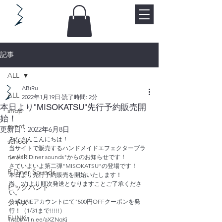
記事
ALL
ABiRu
ALL
2022年1月19日
読了時間: 2分
本日より"MISOKATSU"先行予約販売開
shop
始！
event
更新日：
2022年6月8日
みなさんこんにちは！
school
当サイトで販売するハンドメイドエフェクターブラ
news!!
ンド"R Diner sounds"からのお知らせです！
さていよいよ第二弾"MISOKATSU"の登場です！
R Diner Sounds
本日より先行予約販売を開始いたします！
尚、2/1より順次発送となりますことご了承くださ
ビッグバンド
い。
公式LINEアカウントにて"500円OFFクーポンを発
ジャズ
行！（1/31まで!!!!!）
FUNK
https://lin.ee/aXZNqKj