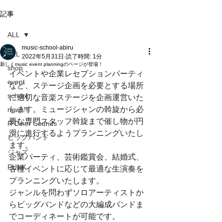
記事
ALL
music-school-abiru
ALL
2022年5月31日
読了時間: 1分
新しくmusic event planningのページが登場！
shop
イベントや企業レセプションパーティ
event
など、ステージ企画を必要とする場所
school
に適切な音楽ステージを企画運営いた
します。ミュージシャンの斡旋から必
news!!
要な専門スタッフ斡旋まで催し物が円
R Diner Sounds
滑に進行するようプランニングいたし
ビッグバンド
ます。
ジャズ
企業パーティ、芸術鑑賞会、結婚式、
FUNK
各種イベントに応じて最適な生演奏を
プランニングいたします。
​ジャンルを問わずソロアーティストか
らビッグバンドなどの大編成バンドま
でコーディネートが可能です。