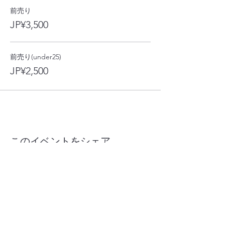
Bacteria Sound Machine
前売り
Bada bing, bada boom
JP¥3,500
DJ : 鷹の目
前売り(under25)
Hall Dancer : UTENA
JP¥2,500
このイベントをシェア