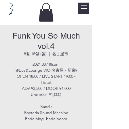
Funk You So Much
vol.4
8월 18일 (일)
  |  
名古屋市
2024.08.18(sun)
@Live&Lounge VIO(名古屋・新栄)
OPEN 18:00 / LIVE START 19:00~
Ticket
ADV ¥3,500 / DOOR ¥4,000
Under25(-¥1,000)
Band :
Bacteria Sound Machine
Bada bing, bada boom