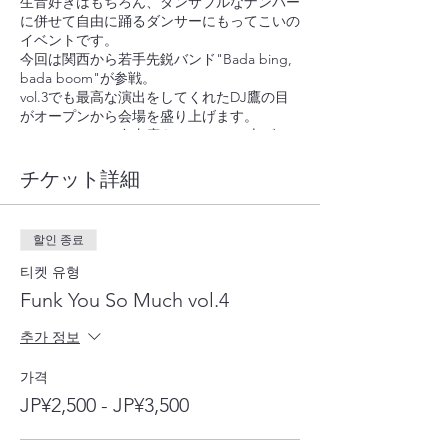
生音好きはもちろん、ダンサブルなナンバー
に併せて自由に踊るダンサーにもってこいの
イベントです。
今回は関西から若手先鋭バンド"Bada bing,
bada boom"が参戦。
vol.3でも最高な演出をしてくれたDJ鷹の目
がオープンから会場を盛り上げます。
そしてホールの自由度をMAXにぶち上げて
くれる特攻隊長"UTENA"がホールダンサー
としてドヤります。
チケット詳細
音に浸って真夏の夜を120%楽しみましょ
う。
お待ちしております。
할인 종료
Funk You So Much vol.4
티켓 유형
2024.08.18(sun)
Funk You So Much vol.4
@Live&Lounge VIO(名古屋・新栄)
OPEN 18:00 / LIVE START 19:00~
추가 정보
Ticket
ADV ¥3,500 / DOOR ¥4,000
가격
Under25(-¥1,000)
JP¥2,500 - JP¥3,500
Band :