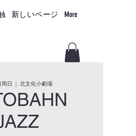
触
新しいページ
More
日周日
  |  
北文化小劇場
TOBAHN
JAZZ