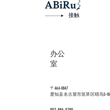
接触
办公
室
〒464-0847
爱知县名古屋市筑草区晴鸟5-18-1 公园
052-886-5785​