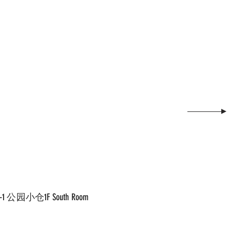
小仓1F South Room